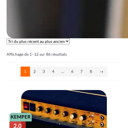
Trié
Affichage de 1–12 sur 86 résultats
du
plus
1
2
3
4
…
6
7
8
→
récent
au
plus
ancien
KEMPER
2.0