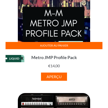
AJOUTER AU PANIER
Metro JMP Profile Pack
KEMPER
LIQUID
€
14,00
APERÇU