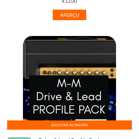
€
12,00
APERÇU
AJOUTER AU PANIER