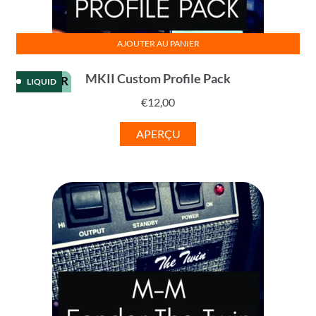
AJOUTER AU PANIER
MKII Custom Profile Pack
KEMPER
LIQUID
€
12,00
APERÇU