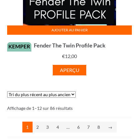
AJOUTER AU PANIER
Fender The Twin Profile Pack
KEMPER
€
12,00
APERÇU
Trié
Affichage de 1–12 sur 86 résultats
du
plus
1
2
3
4
…
6
7
8
→
récent
au