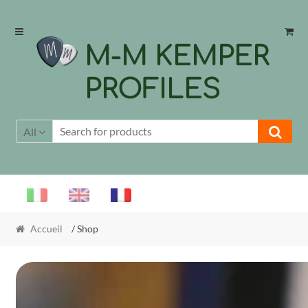
Skip
Skip
to
to
M-M KEMPER
navigation
content
PROFILES
All
Accueil
/ Shop