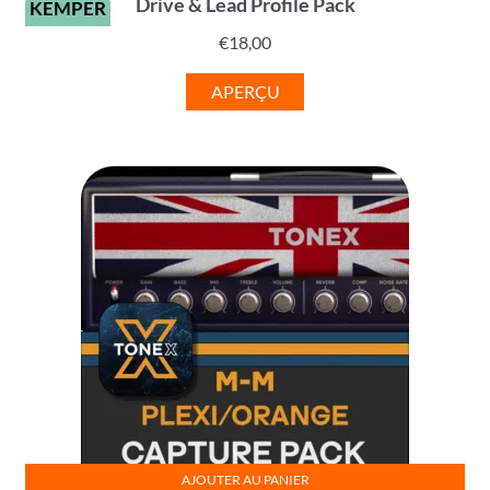
Drive & Lead Profile Pack
KEMPER
€
18,00
APERÇU
AJOUTER AU PANIER