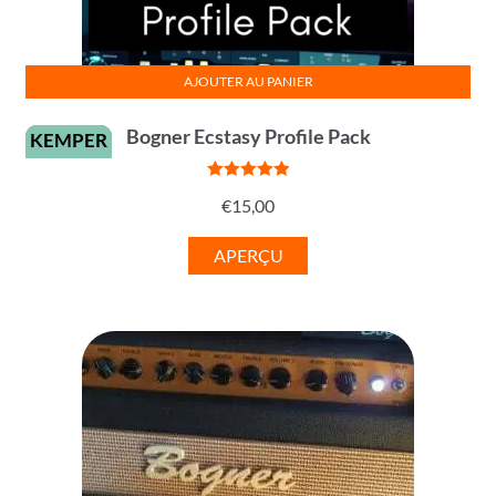
AJOUTER AU PANIER
Bogner Ecstasy Profile Pack
KEMPER
Note
5
sur
€
15,00
5
APERÇU