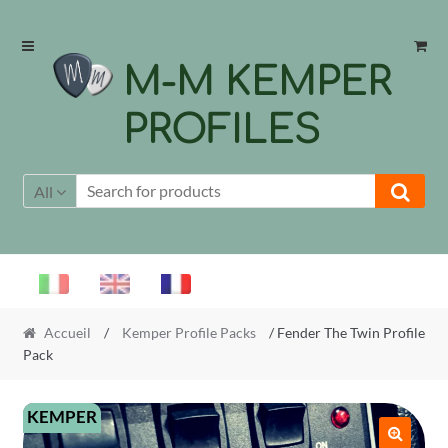
Skip
Skip
to
to
M-M KEMPER
navigation
content
PROFILES
All
Accueil
/
Kemper Profile Packs
/ Fender The Twin Profile
Pack
KEMPER