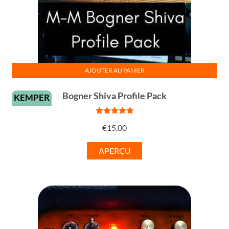
AJOUTER AU PANIER
Bogner Shiva Profile Pack
KEMPER
Note
5
sur
€
15,00
5
APERÇU