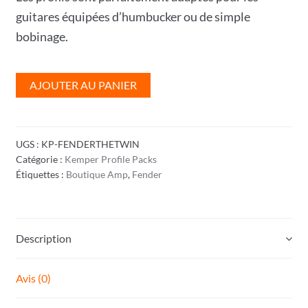
guitares équipées d’humbucker ou de simple
bobinage.
quantité
AJOUTER AU PANIER
de
Fender
The
UGS :
KP-FENDERTHETWIN
Twin
Catégorie :
Kemper Profile Packs
Profile
Étiquettes :
Boutique Amp
,
Fender
Pack
Description
Avis (0)